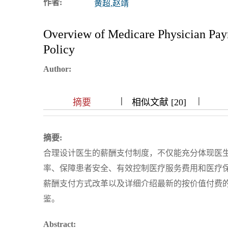
作者:
黄超,赵靖
浏览排名
Overview of Medicare Physician Pay
Policy
Author:
|
|
|
|
|
|
|
摘要
相似文献 [20]
摘要:
合理设计医生的薪酬支付制度，不仅能充分体现医
率、保障患者安全、有效控制医疗服务费用和医疗保险
薪酬支付方式改革以及详细介绍最新的按价值付费
鉴。
Abstract: