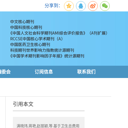
分享到：
编委会
订阅信息
联系我们
引用本文
满晓玮,蒋艳,赵丽颖,等.基于卫生总费用