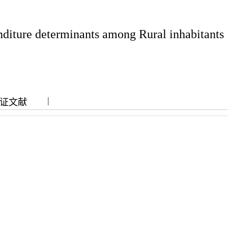
nditure determinants among Rural inhabitants
|
|
证文献