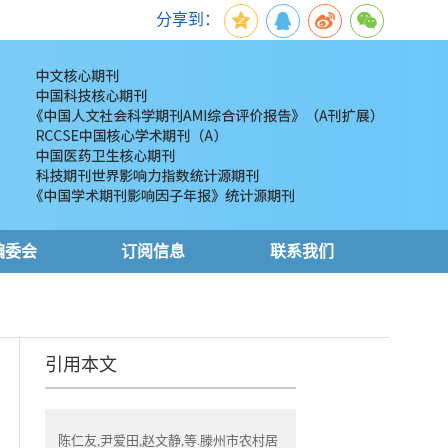
分享到：
编委会
订阅信息
联系我们
引用本文
陈仁友,尹爱田,赵文静,等.滕州市农村居