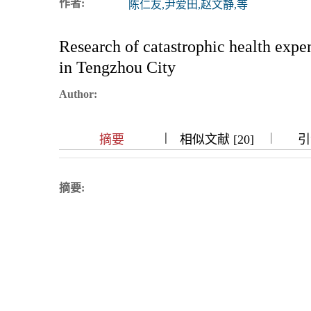
作者:
陈仁友,尹爱田,赵文静,等
浏览排名
Research of catastrophic health expe
in Tengzhou City
Author:
|
|
|
|
|
摘要
相似文献 [20]
引
摘要: