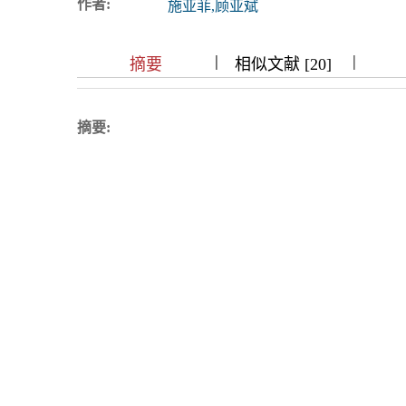
作者:
施亚菲,顾亚斌
浏览排名
|
|
|
|
|
|
|
摘要
相似文献 [20]
摘要: