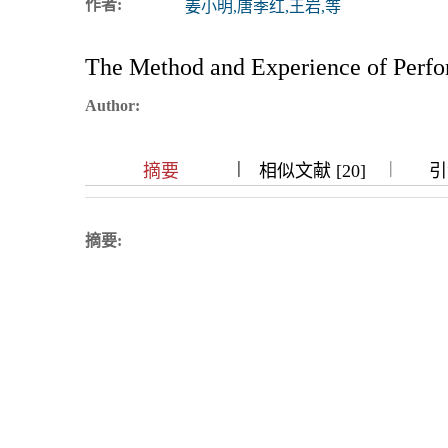
作者:
姜小明,唐季红,王岩,等
浏览排名
The Method and Experience of Perfor
Author:
|
|
|
|
|
摘要
相似文献 [20]
引
摘要: