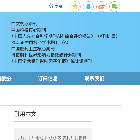
分享到：
编委会
订阅信息
联系我们
引用本文
尹爱田,井珊珊,井珊珊,等.农村居民慢性